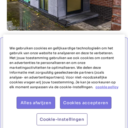
Je veux travailler comme aide ménagère
We gebruiken cookies en gelijkaardige technologieën om het
gebruik van onze website te analyseren en deze te verbeteren.
Met jouw toestemming gebruiken we ook cookies om content
en advertenties te personaliseren en om onze
marketingactiviteiten te optimaliseren. We delen deze
Je veux travailler comme aide
informatie met zorgvuldig geselecteerde partners (zoals
analyse- en advertentiepartners). Voor niet-noodzakelijke
ménagère
cookies vragen wij jouw toestemming. Je kan je voorkeuren op
elk moment aanpassen via de cookie-instellingen.
cookie policy
Prénom
Alles afwijzen
Cookies accepteren
Cookie-instellingen
Nom