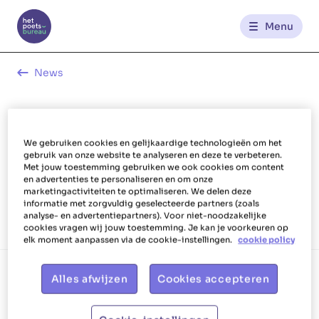
Menu
Contact
News
Ecologie
FR
NL
We gebruiken cookies en gelijkaardige technologieën om het
gebruik van onze website te analyseren en deze te verbeteren.
Met jouw toestemming gebruiken we ook cookies om content
en advertenties te personaliseren en om onze
Deze categorie bevat geen artikels
marketingactiviteiten te optimaliseren. We delen deze
informatie met zorgvuldig geselecteerde partners (zoals
analyse- en advertentiepartners). Voor niet-noodzakelijke
cookies vragen wij jouw toestemming. Je kan je voorkeuren op
elk moment aanpassen via de cookie-instellingen.
cookie policy
Alles afwijzen
Cookies accepteren
Devenez aide ménagère