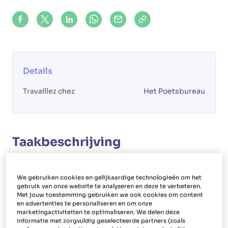
Share on Facebook
Share on X (formerly Twitter)
Share on LinkedIn
Share via Whatsapp
Share via Mail
Copy to clipboard
Details
Travaillez chez
Het Poetsbureau
Taakbeschrijving
Votre rôle
We gebruiken cookies en gelijkaardige technologieën om het
En tant qu'aide-ménagère à Vleteren, vous allez
gebruik van onze website te analyseren en deze te verbeteren.
Met jouw toestemming gebruiken we ook cookies om content
nettoyer des maisons privées. En plus, vous
en advertenties te personaliseren en om onze
réaliserez d'autres tâches ménagères telles que
marketingactiviteiten te optimaliseren. We delen deze
informatie met zorgvuldig geselecteerde partners (zoals
changer les draps, préparer les lits, repasser,