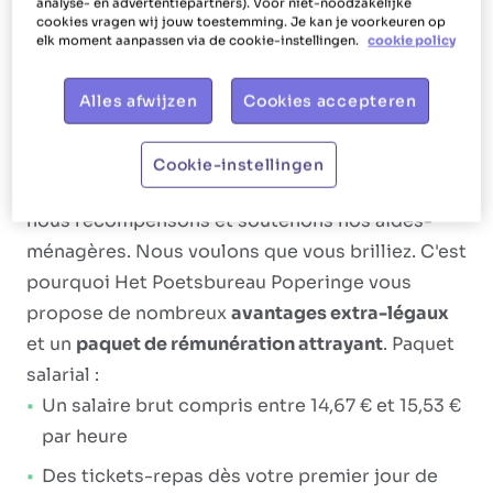
analyse- en advertentiepartners). Voor niet-noodzakelijke
cookies vragen wij jouw toestemming. Je kan je voorkeuren op
nettoyer les fenêtres, laver la vaisselle, ranger la
elk moment aanpassen via de cookie-instellingen.
cookie policy
vaisselle, cuisiner et faire des courses.
Alles afwijzen
Cookies accepteren
Notre offre
Het Poetsbureau recherche des salariés
heureux
Cookie-instellingen
et rayonnants
. Cela se traduit par la façon dont
nous récompensons et soutenons nos aides-
ménagères. Nous voulons que vous brilliez. C'est
pourquoi Het Poetsbureau Poperinge vous
propose de nombreux
avantages extra-légaux
et un
paquet de rémunération attrayant
. Paquet
salarial :
Un salaire brut compris entre 14,67 € et 15,53 €
par heure
Des tickets-repas dès votre premier jour de