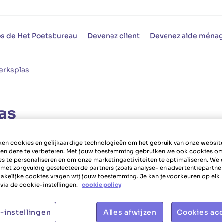
s de Het Poetsbureau
Devenez client
Devenez aide ména
erksplas
as
en cookies en gelijkaardige technologieën om het gebruik van onze websit
e poste.
 en deze te verbeteren. Met jouw toestemming gebruiken we ook cookies o
es te personaliseren en om onze marketingactiviteiten te optimaliseren. We 
 met zorgvuldig geselecteerde partners (zoals analyse- en advertentiepartne
akelijke cookies vragen wij jouw toestemming. Je kan je voorkeuren op el
via de cookie-instellingen.
cookie policy
votre région ? C'est
eau Beerse et bénéficiez
-instellingen
Alles afwijzen
Cookies ac