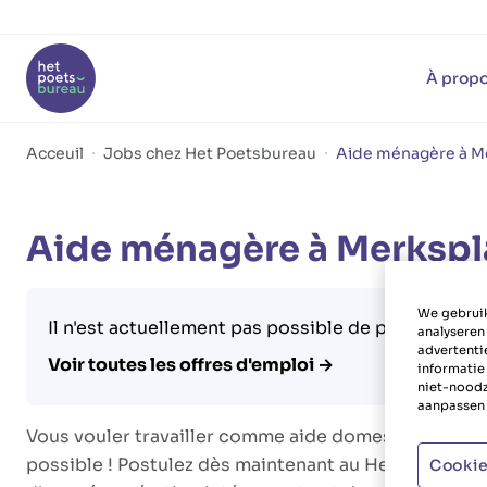
À propo
Acceuil
Jobs chez Het Poetsbureau
Aide ménagère à M
Aide ménagère à Merkspl
We gebruik
Il n'est actuellement pas possible de postuler à c
analyseren
advertenti
Voir toutes les offres d'emploi →
informatie
niet-noodz
aanpassen 
Vous vouler travailler comme aide domestique dans 
possible ! Postulez dès maintenant au Het Poetsbur
Cookie