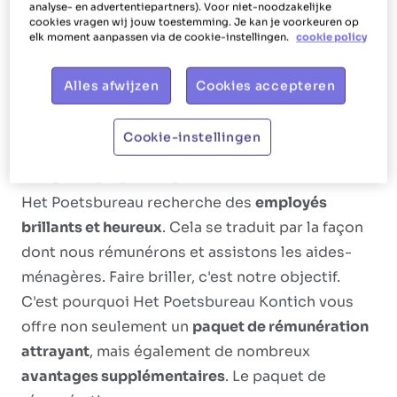
analyse- en advertentiepartners). Voor niet-noodzakelijke
supplémentaires. Par exemple, nous parlons de
cookies vragen wij jouw toestemming. Je kan je voorkeuren op
elk moment aanpassen via de cookie-instellingen.
cookie policy
changer les draps, de couvrir les lits, de
repasser, de laver les fenêtres, de laver la
Alles afwijzen
Cookies accepteren
vaisselle, de ranger la vaisselle, de préparer les
repas et de faire des courses.
Cookie-instellingen
Notre offre
Het Poetsbureau recherche des
employés
brillants et heureux
. Cela se traduit par la façon
dont nous rémunérons et assistons les aides-
ménagères. Faire briller, c'est notre objectif.
C'est pourquoi Het Poetsbureau Kontich vous
offre non seulement un
paquet de rémunération
attrayant
, mais également de nombreux
avantages supplémentaires
. Le paquet de