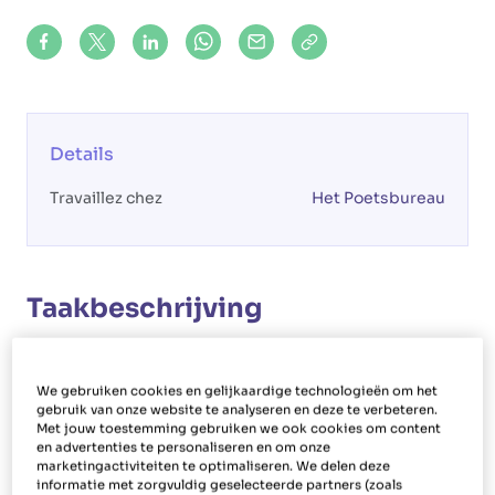
Share on Facebook
Share on X (formerly Twitter)
Share on LinkedIn
Share via Whatsapp
Share via Mail
Copy to clipboard
Details
Travaillez chez
Het Poetsbureau
Taakbeschrijving
Votre rôle
We gebruiken cookies en gelijkaardige technologieën om het
En tant qu'aide-ménagère à Lint, vous nettoyez
gebruik van onze website te analyseren en deze te verbeteren.
les maisons des gens. En outre, en tant que
Met jouw toestemming gebruiken we ook cookies om content
en advertenties te personaliseren en om onze
femme ou homme de ménage, vous effectuez
marketingactiviteiten te optimaliseren. We delen deze
informatie met zorgvuldig geselecteerde partners (zoals
également des tâches ménagères