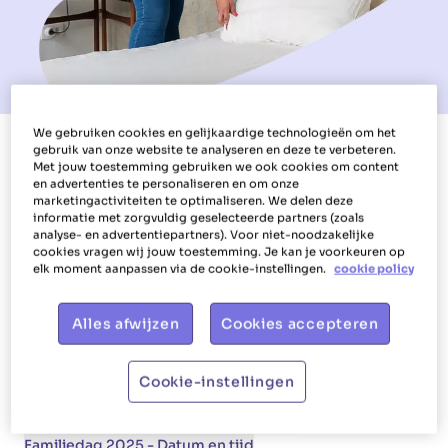
We gebruiken cookies en gelijkaardige technologieën om het
gebruik van onze website te analyseren en deze te verbeteren.
Met jouw toestemming gebruiken we ook cookies om content
en advertenties te personaliseren en om onze
marketingactiviteiten te optimaliseren. We delen deze
Diensten
Klanten - Betaling en bijdragen
informatie met zorgvuldig geselecteerde partners (zoals
analyse- en advertentiepartners). Voor niet-noodzakelijke
Klanten - Dienstencheques
HHH - App
cookies vragen wij jouw toestemming. Je kan je voorkeuren op
elk moment aanpassen via de cookie-instellingen.
cookie policy
Klanten - Ziekte, verhuis en afwezigheid
Alles afwijzen
Cookies accepteren
Klanten - Aanvraag
Familiedag 2025
Cookie-instellingen
Familiedag 2025 - Tickets en vouchers
Familiedag 2025 - Datum en tijd