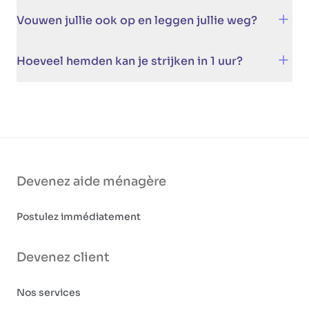
gebruiksinstructies.
Ja. We houden rekening met de waslabels en
Vouwen jullie ook op en leggen jullie weg?
jouw specifieke instructies.
Hoeveel hemden kan je strijken in 1 uur?
Hoeveel hemden je in 1 uur strijkt, hangt af van
verschillende factoren zoals het type stof en de
moeilijkheidsgraad. Gemiddeld strijk je zo’n 6
tot 8 hemden per uur.
Devenez aide ménagère
Postulez immédiatement
Devenez client
Nos services